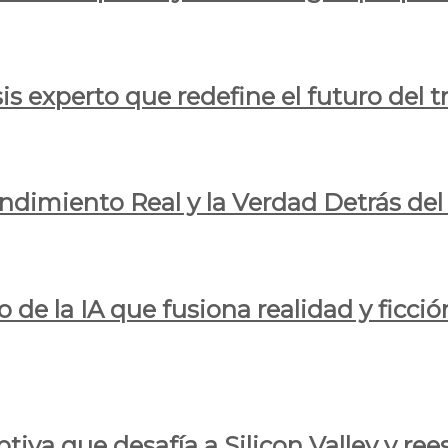
is experto que redefine el futuro del t
endimiento Real y la Verdad Detrás de
o de la IA que fusiona realidad y ficció
iva que desafía a Silicon Valley y reesc