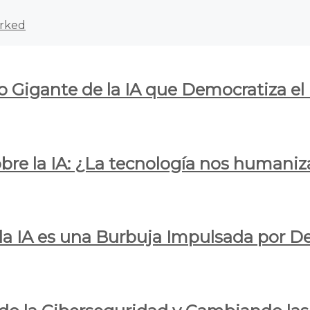
rked
o Gigante de la IA que Democratiza el
obre la IA: ¿La tecnología nos humani
e la IA es una Burbuja Impulsada por