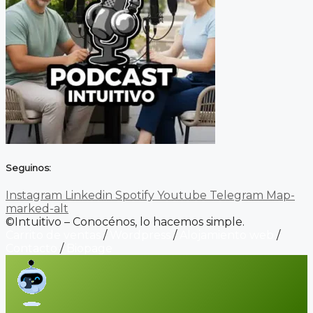
Seguinos:
Instagram
Linkedin
Spotify
Youtube
Telegram
Map-
marked-alt
©Intuitivo – Conocénos, lo hacemos simple.
Carrito de ventas
/
Wordpress
/
Alojamiento web
/
Contacto
/
Biopage