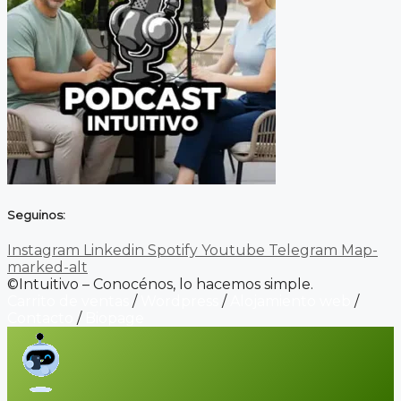
Seguinos:
Instagram
Linkedin
Spotify
Youtube
Telegram
Map-
marked-alt
©Intuitivo – Conocénos, lo hacemos simple.
Carrito de ventas
/
Wordpress
/
Alojamiento web
/
Contacto
/
Biopage