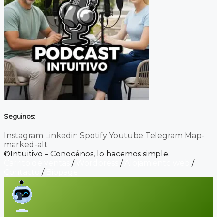
Seguinos:
Instagram
Linkedin
Spotify
Youtube
Telegram
Map-
marked-alt
©Intuitivo – Conocénos, lo hacemos simple.
Carrito de ventas
/
Wordpress
/
Alojamiento web
/
Contacto
/
Biopage