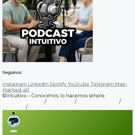
Seguinos:
Instagram
Linkedin
Spotify
Youtube
Telegram
Map-
marked-alt
©Intuitivo – Conocénos, lo hacemos simple.
Carrito de ventas
/
Wordpress
/
Alojamiento web
/
Contacto
/
Biopage