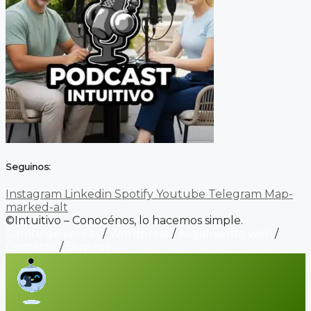
Seguinos:
Instagram
Linkedin
Spotify
Youtube
Telegram
Map-
marked-alt
©Intuitivo – Conocénos, lo hacemos simple.
Carrito de ventas
/
Wordpress
/
Alojamiento web
/
Contacto
/
Biopage