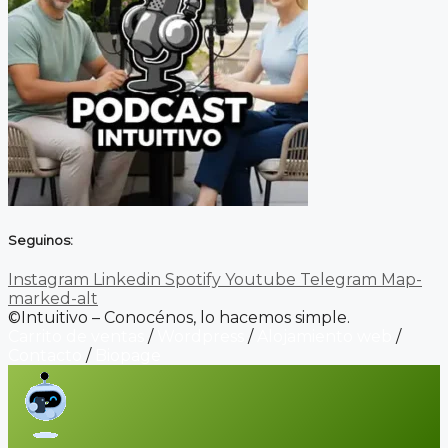
Seguinos:
Instagram
Linkedin
Spotify
Youtube
Telegram
Map-
marked-alt
©Intuitivo – Conocénos, lo hacemos simple.
Carrito de ventas
/
Wordpress
/
Alojamiento web
/
Contacto
/
Biopage