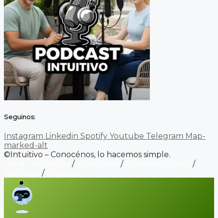
Seguinos:
Instagram
Linkedin
Spotify
Youtube
Telegram
Map-
marked-alt
©Intuitivo – Conocénos, lo hacemos simple.
Carrito de ventas
/
Wordpress
/
Alojamiento web
/
Contacto
/
Biopage