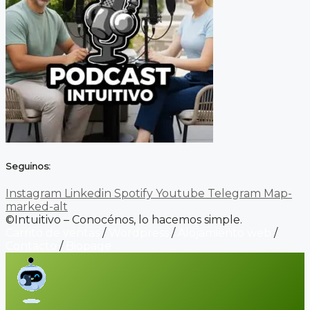
Seguinos:
Instagram
Linkedin
Spotify
Youtube
Telegram
Map-
marked-alt
©Intuitivo – Conocénos, lo hacemos simple.
Carrito de ventas
/
Wordpress
/
Alojamiento web
/
Contacto
/
Biopage