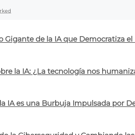
rked
o Gigante de la IA que Democratiza el
obre la IA: ¿La tecnología nos humani
e la IA es una Burbuja Impulsada por