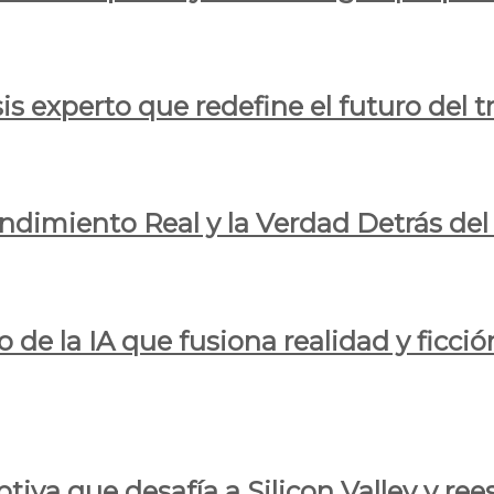
is experto que redefine el futuro del t
endimiento Real y la Verdad Detrás de
o de la IA que fusiona realidad y ficció
iva que desafía a Silicon Valley y reesc