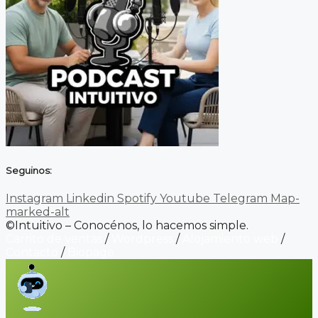
Seguinos:
Instagram
Linkedin
Spotify
Youtube
Telegram
Map-
marked-alt
©Intuitivo – Conocénos, lo hacemos simple.
Carrito de ventas
/
Wordpress
/
Alojamiento web
/
Contacto
/
Biopage