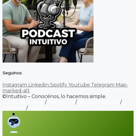
Seguinos:
Instagram
Linkedin
Spotify
Youtube
Telegram
Map-
marked-alt
©Intuitivo – Conocénos, lo hacemos simple.
Carrito de ventas
/
Wordpress
/
Alojamiento web
/
Contacto
/
Biopage