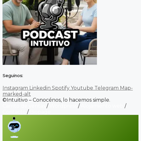
Seguinos:
Instagram
Linkedin
Spotify
Youtube
Telegram
Map-
marked-alt
©Intuitivo – Conocénos, lo hacemos simple.
Carrito de ventas
/
Wordpress
/
Alojamiento web
/
Contacto
/
Biopage