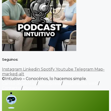
Seguinos:
Instagram
Linkedin
Spotify
Youtube
Telegram
Map-
marked-alt
©Intuitivo – Conocénos, lo hacemos simple.
Carrito de ventas
/
Wordpress
/
Alojamiento web
/
Contacto
/
Biopage