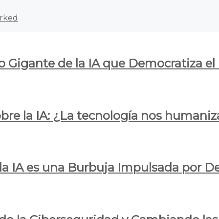
rked
o Gigante de la IA que Democratiza el
obre la IA: ¿La tecnología nos humani
e la IA es una Burbuja Impulsada por