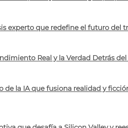
is experto que redefine el futuro del t
endimiento Real y la Verdad Detrás de
o de la IA que fusiona realidad y ficció
iva que desafía a Silicon Valley y reesc