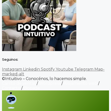
Seguinos:
Instagram
Linkedin
Spotify
Youtube
Telegram
Map-
marked-alt
©Intuitivo – Conocénos, lo hacemos simple.
Carrito de ventas
/
Wordpress
/
Alojamiento web
/
Contacto
/
Biopage