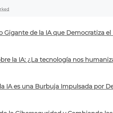
rked
o Gigante de la IA que Democratiza el
obre la IA: ¿La tecnología nos humani
e la IA es una Burbuja Impulsada por