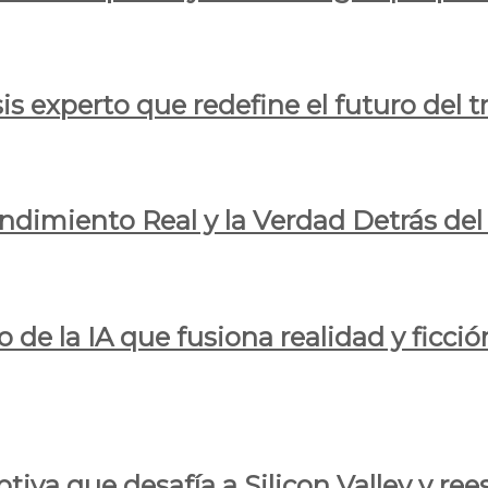
is experto que redefine el futuro del t
endimiento Real y la Verdad Detrás de
o de la IA que fusiona realidad y ficció
iva que desafía a Silicon Valley y reesc