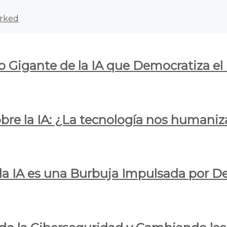
rked
o Gigante de la IA que Democratiza el
obre la IA: ¿La tecnología nos humani
e la IA es una Burbuja Impulsada por