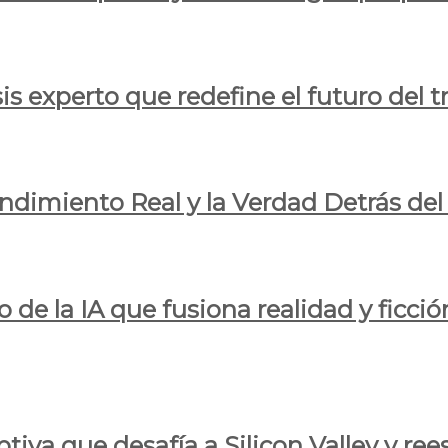
is experto que redefine el futuro del t
endimiento Real y la Verdad Detrás de
o de la IA que fusiona realidad y ficció
iva que desafía a Silicon Valley y reesc