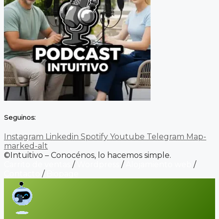
Seguinos:
Instagram
Linkedin
Spotify
Youtube
Telegram
Map-
marked-alt
©Intuitivo – Conocénos, lo hacemos simple.
Carrito de ventas
/
Wordpress
/
Alojamiento web
/
Contacto
/
Biopage