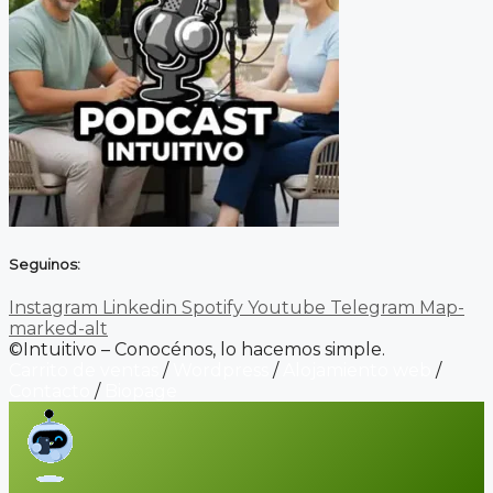
Seguinos:
Instagram
Linkedin
Spotify
Youtube
Telegram
Map-
marked-alt
©Intuitivo – Conocénos, lo hacemos simple.
Carrito de ventas
/
Wordpress
/
Alojamiento web
/
Contacto
/
Biopage