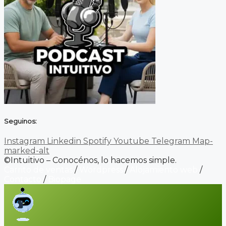
Seguinos:
Instagram
Linkedin
Spotify
Youtube
Telegram
Map-
marked-alt
©Intuitivo – Conocénos, lo hacemos simple.
Carrito de ventas
/
Wordpress
/
Alojamiento web
/
Contacto
/
Biopage