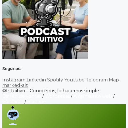
Seguinos:
Instagram
Linkedin
Spotify
Youtube
Telegram
Map-
marked-alt
©Intuitivo – Conocénos, lo hacemos simple.
Carrito de ventas
/
Wordpress
/
Alojamiento web
/
Contacto
/
Biopage