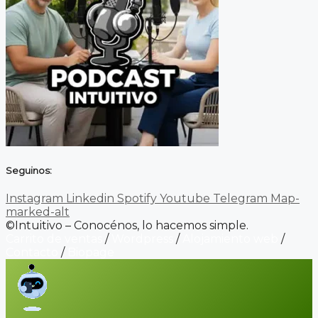
Seguinos:
Instagram
Linkedin
Spotify
Youtube
Telegram
Map-
marked-alt
©Intuitivo – Conocénos, lo hacemos simple.
Carrito de ventas
/
Wordpress
/
Alojamiento web
/
Contacto
/
Biopage