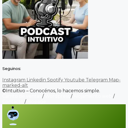
Seguinos:
Instagram
Linkedin
Spotify
Youtube
Telegram
Map-
marked-alt
©Intuitivo – Conocénos, lo hacemos simple.
Carrito de ventas
/
Wordpress
/
Alojamiento web
/
Contacto
/
Biopage