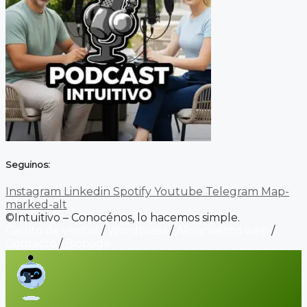
Seguinos:
Instagram
Linkedin
Spotify
Youtube
Telegram
Map-
marked-alt
©Intuitivo – Conocénos, lo hacemos simple.
Carrito de ventas
/
Wordpress
/
Alojamiento web
/
Contacto
/
Biopage