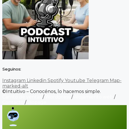
Seguinos:
Instagram
Linkedin
Spotify
Youtube
Telegram
Map-
marked-alt
©Intuitivo – Conocénos, lo hacemos simple.
Carrito de ventas
/
Wordpress
/
Alojamiento web
/
Contacto
/
Biopage