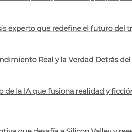
is experto que redefine el futuro del t
endimiento Real y la Verdad Detrás de
o de la IA que fusiona realidad y ficció
iva que desafía a Silicon Valley y reesc