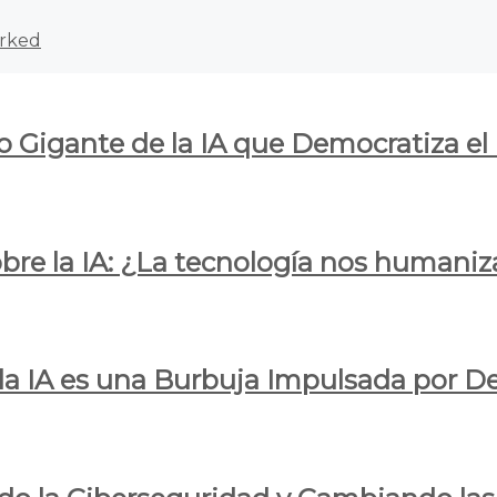
rked
o Gigante de la IA que Democratiza el
obre la IA: ¿La tecnología nos humani
e la IA es una Burbuja Impulsada por