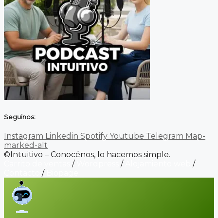
Seguinos:
Instagram
Linkedin
Spotify
Youtube
Telegram
Map-
marked-alt
©Intuitivo – Conocénos, lo hacemos simple.
Carrito de ventas
/
Wordpress
/
Alojamiento web
/
Contacto
/
Biopage