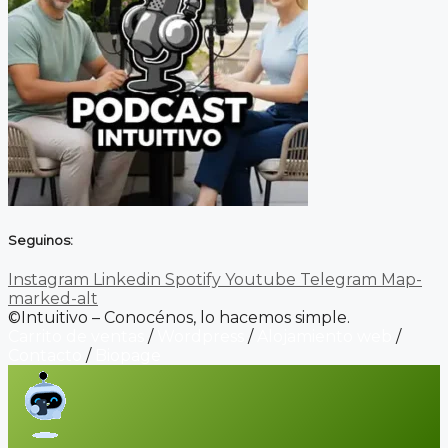
Seguinos:
Instagram
Linkedin
Spotify
Youtube
Telegram
Map-
marked-alt
©Intuitivo – Conocénos, lo hacemos simple.
Carrito de ventas
/
Wordpress
/
Alojamiento web
/
Contacto
/
Biopage