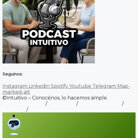
Seguinos:
Instagram
Linkedin
Spotify
Youtube
Telegram
Map-
marked-alt
©Intuitivo – Conocénos, lo hacemos simple.
Carrito de ventas
/
Wordpress
/
Alojamiento web
/
Contacto
/
Biopage