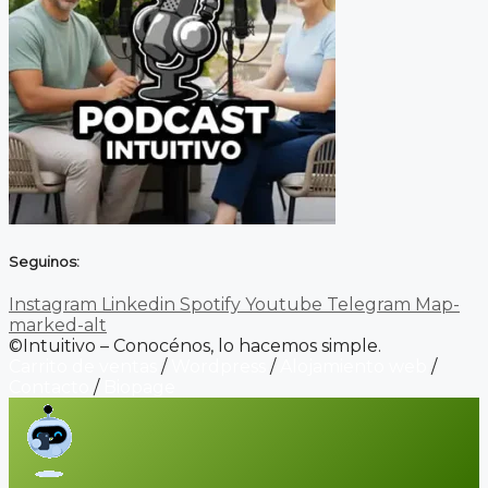
Seguinos:
Instagram
Linkedin
Spotify
Youtube
Telegram
Map-
marked-alt
©Intuitivo – Conocénos, lo hacemos simple.
Carrito de ventas
/
Wordpress
/
Alojamiento web
/
Contacto
/
Biopage