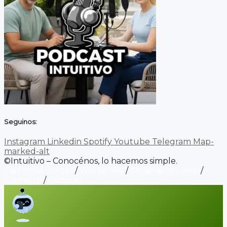
Seguinos:
Instagram
Linkedin
Spotify
Youtube
Telegram
Map-
marked-alt
©Intuitivo – Conocénos, lo hacemos simple.
Carrito de ventas
/
Wordpress
/
Alojamiento web
/
Contacto
/
Biopage