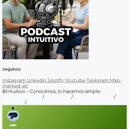
Seguinos:
Instagram
Linkedin
Spotify
Youtube
Telegram
Map-
marked-alt
©Intuitivo – Conocénos, lo hacemos simple.
Carrito de ventas
/
Wordpress
/
Alojamiento web
/
Contacto
/
Biopage