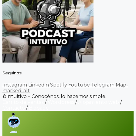
Seguinos:
Instagram
Linkedin
Spotify
Youtube
Telegram
Map-
marked-alt
©Intuitivo – Conocénos, lo hacemos simple.
Carrito de ventas
/
Wordpress
/
Alojamiento web
/
Contacto
/
Biopage