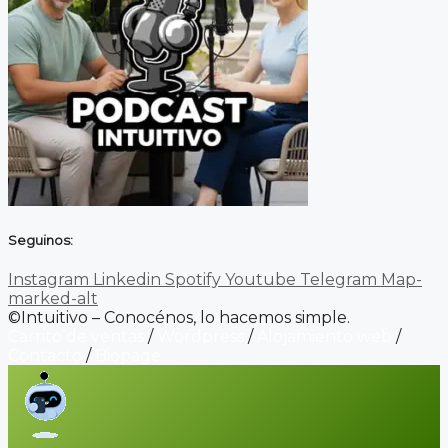
Seguinos:
Instagram
Linkedin
Spotify
Youtube
Telegram
Map-
marked-alt
©Intuitivo – Conocénos, lo hacemos simple.
Carrito de ventas
/
Wordpress
/
Alojamiento web
/
Contacto
/
Biopage