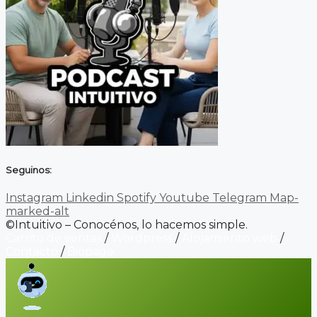
Seguinos:
Instagram
Linkedin
Spotify
Youtube
Telegram
Map-
marked-alt
©Intuitivo – Conocénos, lo hacemos simple.
Carrito de ventas
/
Wordpress
/
Alojamiento web
/
Contacto
/
Biopage