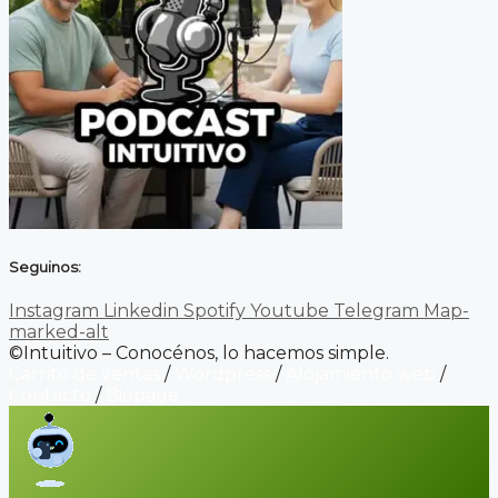
Seguinos:
Instagram
Linkedin
Spotify
Youtube
Telegram
Map-
marked-alt
©Intuitivo – Conocénos, lo hacemos simple.
Carrito de ventas
/
Wordpress
/
Alojamiento web
/
Contacto
/
Biopage