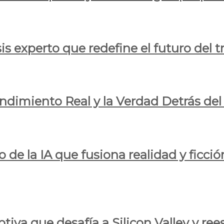
is experto que redefine el futuro del t
endimiento Real y la Verdad Detrás de
o de la IA que fusiona realidad y ficció
iva que desafía a Silicon Valley y reesc