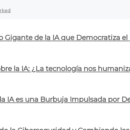
rked
o Gigante de la IA que Democratiza el
obre la IA: ¿La tecnología nos humani
e la IA es una Burbuja Impulsada por