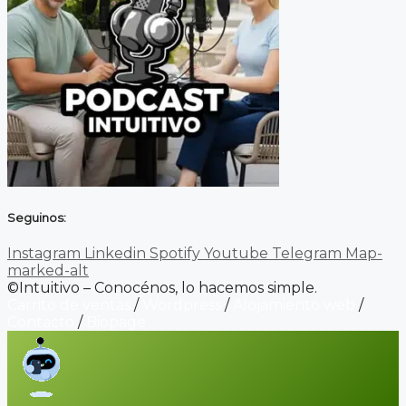
Seguinos:
Instagram
Linkedin
Spotify
Youtube
Telegram
Map-
marked-alt
©Intuitivo – Conocénos, lo hacemos simple.
Carrito de ventas
/
Wordpress
/
Alojamiento web
/
Contacto
/
Biopage