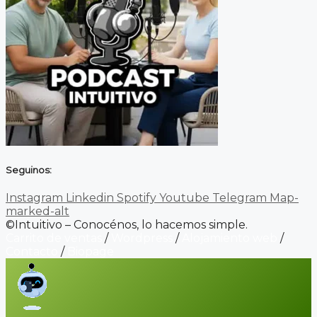
Seguinos:
Instagram
Linkedin
Spotify
Youtube
Telegram
Map-
marked-alt
©Intuitivo – Conocénos, lo hacemos simple.
Carrito de ventas
/
Wordpress
/
Alojamiento web
/
Contacto
/
Biopage