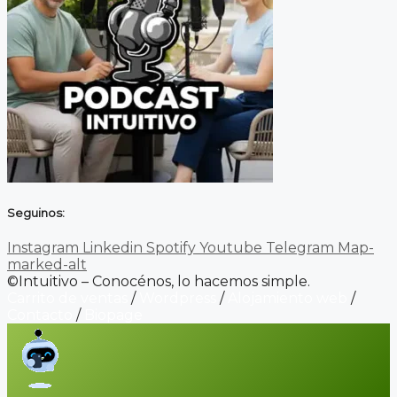
Seguinos:
Instagram
Linkedin
Spotify
Youtube
Telegram
Map-
marked-alt
©Intuitivo – Conocénos, lo hacemos simple.
Carrito de ventas
/
Wordpress
/
Alojamiento web
/
Contacto
/
Biopage