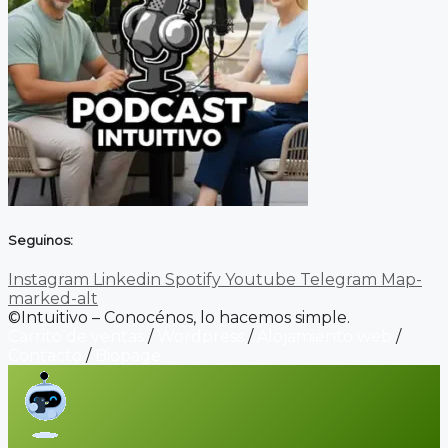
Seguinos:
Instagram
Linkedin
Spotify
Youtube
Telegram
Map-
marked-alt
©Intuitivo – Conocénos, lo hacemos simple.
Carrito de ventas
/
Wordpress
/
Alojamiento web
/
Contacto
/
Biopage