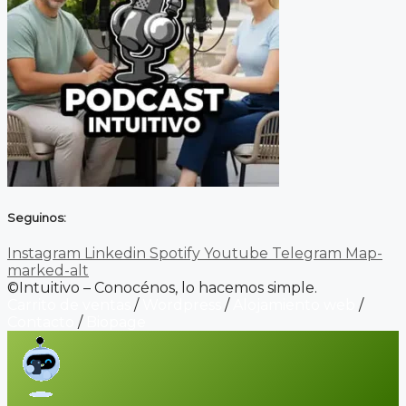
Seguinos:
Instagram
Linkedin
Spotify
Youtube
Telegram
Map-
marked-alt
©Intuitivo – Conocénos, lo hacemos simple.
Carrito de ventas
/
Wordpress
/
Alojamiento web
/
Contacto
/
Biopage