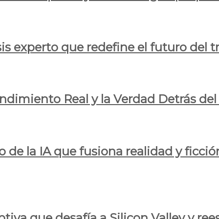
is experto que redefine el futuro del t
endimiento Real y la Verdad Detrás de
o de la IA que fusiona realidad y ficció
iva que desafía a Silicon Valley y reesc