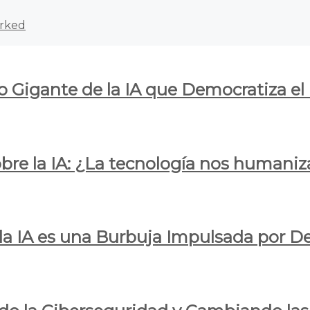
rked
o Gigante de la IA que Democratiza el
obre la IA: ¿La tecnología nos humani
e la IA es una Burbuja Impulsada por