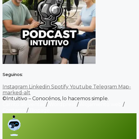
Seguinos:
Instagram
Linkedin
Spotify
Youtube
Telegram
Map-
marked-alt
©Intuitivo – Conocénos, lo hacemos simple.
Carrito de ventas
/
Wordpress
/
Alojamiento web
/
Contacto
/
Biopage