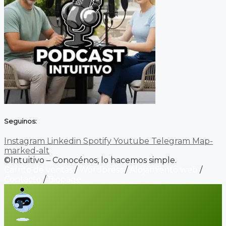
Seguinos:
Instagram
Linkedin
Spotify
Youtube
Telegram
Map-
marked-alt
©Intuitivo – Conocénos, lo hacemos simple.
Carrito de ventas
/
Wordpress
/
Alojamiento web
/
Contacto
/
Biopage