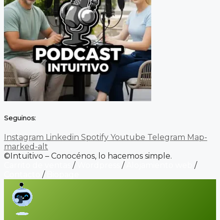
Seguinos:
Instagram
Linkedin
Spotify
Youtube
Telegram
Map-
marked-alt
©Intuitivo – Conocénos, lo hacemos simple.
Carrito de ventas
/
Wordpress
/
Alojamiento web
/
Contacto
/
Biopage