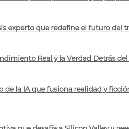
is experto que redefine el futuro del t
endimiento Real y la Verdad Detrás de
o de la IA que fusiona realidad y ficció
iva que desafía a Silicon Valley y reesc