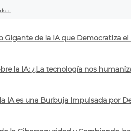
rked
o Gigante de la IA que Democratiza el
obre la IA: ¿La tecnología nos humani
e la IA es una Burbuja Impulsada por