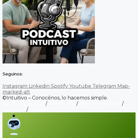
Seguinos:
Instagram
Linkedin
Spotify
Youtube
Telegram
Map-
marked-alt
©Intuitivo – Conocénos, lo hacemos simple.
Carrito de ventas
/
Wordpress
/
Alojamiento web
/
Contacto
/
Biopage