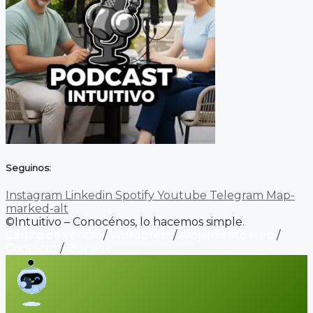
Seguinos:
Instagram
Linkedin
Spotify
Youtube
Telegram
Map-
marked-alt
©Intuitivo – Conocénos, lo hacemos simple.
Carrito de ventas
/
Wordpress
/
Alojamiento web
/
Contacto
/
Biopage